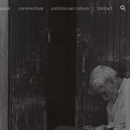
uziek
commentaar
patricia van cutsem
contact
ion